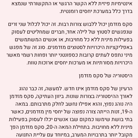
אינטימיות פיזית ללא הקשר הרגשי או התקשורתי שנמצא
בדרך כלל במערכת יחסים רומנטית.
סקס מזדמן יכול ללבוש צורות רבות. זה יכול לכלול שני זרים
שנפגשים לסטוץ של לילה אחד, חברים שמחליטים לעסוק
בפעילות מינית ללא כל מחויבות, או אנשים המשתמשים
באפליקציות היכרויות לסטוצים מזדמנים. סוג זה של מפגש
מיני נתפס לעתים קרובות כספונטני יותר ופחות רשמי מאשר
היכרויות מסורתיות או מערכות יחסים ארוכות טווח.
היסטוריה של סקס מזדמן
הרעיון של סקס מזדמן אינו חדש. למעשה, זה כבר נהוג
לאורך ההיסטוריה בצורות שונות. ביוון העתיקה, סקס מזדמן
היה נוהג נפוץ, והוא אפילו נחשב לחלק מתרבותם. במאה
ה-19, זנות הייתה צורה נפוצה של יחסי מין מזדמנים, כאשר
בתי בושת שימשו כמקום שבו אנשים יכלו לעסוק בפעילות
מינית ללא מחויבות. בתחילת המאה ה-20, סקס מזדמן הפך
מקובל יותר בתרבויות המערב, במיוחד עם עליית התנועה