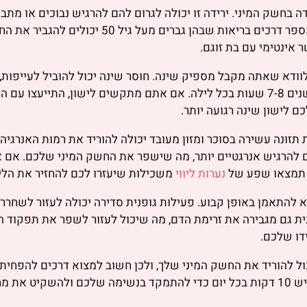
ה בחשק המיני. ירידה זו יכולה לגרום להם להרגיש נבוכים או מתבי
חייב להיות משהו שהם צריכים להתבייש בו. ישנן מספר דרכים בריאות שבהן
 אינטימי עם בת זוגם.
ודא שאתה מקבל מספיק שינה. חוסר שינה יכול להוביל לעייפות,
את היכולת שלך להרגיש מגורה. אז וודאו שאתם ישנים 7-8 שעות בכל לילה. אם אתם מתקשים לישון
ם לישון שינה רגועה יותר.
 תזונה עשירה בסוכר ומזון מעובד יכולה להוריד את רמות האנרגיה
כם להרגיש אנרגטיים יותר, מה שישפר את החשק המיני שלכם. אם
ם תמצאו שפע של
נערות ליווי
משכילות שיעזרו לכם להחזיר את הלי
להתאמן באופן קבוע. פעילות גופנית סדירה יכולה לעזור לשחרר 
נית גם מגבירה את זרימת הדם, מה שיכול לעזור לשפר את תפקוד ה
ידו שלכם.
ל להוריד את החשק המיני שלך, ולכן חשוב למצוא דרכים להפחית 
דרך נהדרת להירגע ולנקות את הראש, אז נסו להקדיש 10 דקות בכל יום כדי להתמקד בנשימה שלכם ו