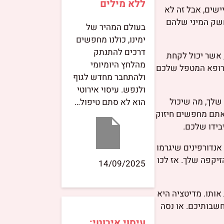
ללא מילים
ישים, אבל זה לא
 גברים מעל גיל 50 יכולים להגביר את החשק המיני שלהם
בעולם המהיר של
ימינו, כולנו מחפשים
דרכים להתנתק
 אשר יכול לקחת
מהלחץ היומיומי
, התייעצו עם הרופא המטפל שלכם
ולהתחבר מחדש לגוף
ולנפש. עיסוי אירוטי
 שלך, מה שיכול
הוא לא סתם טיפול…
 אתם מחפשים חיזוק
בידו שלכם.
אנדורפינים שיגרמו
זיקפה שלך. אז לכו
14/09/2025
אותו. מדיטציה היא
להשקיט את מחשבותיכם. או נסה
עיסוי אירוטי: